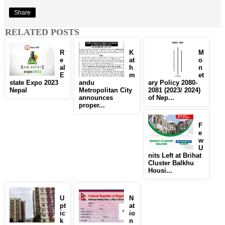
Share
RELATED POSTS
R
K
M
e
at
o
al
h
n
E
m
et
state Expo 2023
andu
ary Policy 2080-
Nepal
Metropolitan City
2081 (2023/ 2024)
announces
of Nep...
proper...
F
e
w
U
nits Left at Brihat
Cluster Balkhu
Housi...
U
N
pt
at
ic
io
k
n